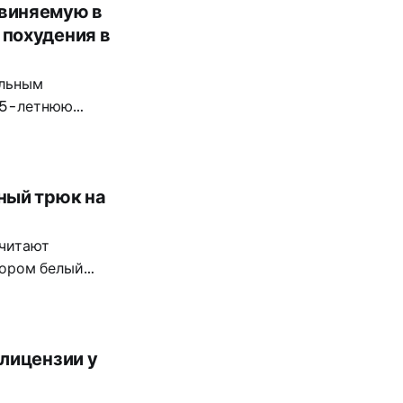
виняемую в
похудения в
альным
25-летнюю
тернет
ный трюк на
считают
тором белый
 шаговой
аявила, что
драйоне
лицензии у