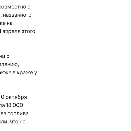
совместно с
, названного
ке на
 апреля этого
иц с
плению,
акже в краже у
10 октября
ла 18 000
ива топлива
ли, что не