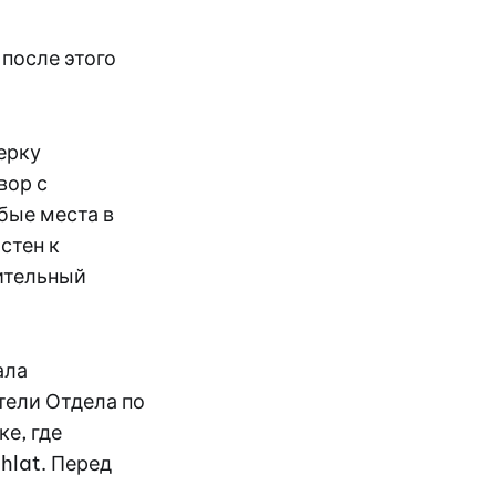
после этого
ерку
вор с
бые места в
стен к
ительный
ала
тели Отдела по
е, где
hlat. Перед