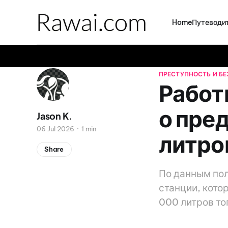
Home
Путеводит
ПРЕСТУПНОСТЬ И Б
Работ
о пре
Jason K.
06 Jul 2026
1 min
литро
Share
По данным пол
станции, кото
000 литров то