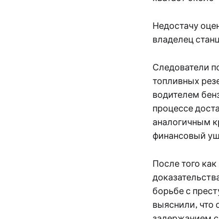
Недостачу оцен
владелец станц
Следователи по
топливных резе
водителем бенз
процессе доста
аналогичным к
финансовый ущ
После того как
доказательства
борьбе с прест
выяснили, что 
задержанием с