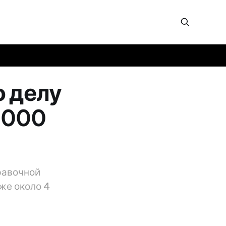
о делу
 000
равочной
же около 4