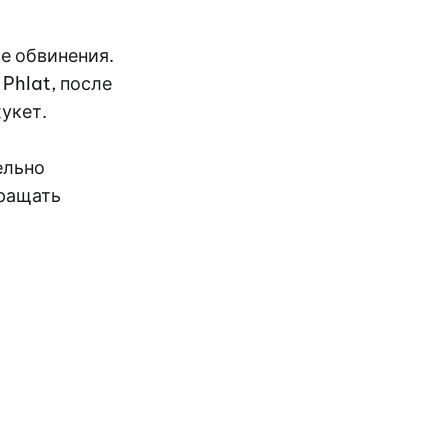
е обвинения.
Phlat, после
укет.
ельно
вращать