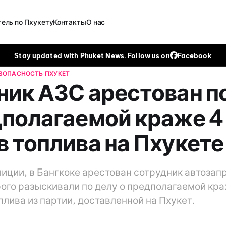
ель по Пхукету
Контакты
О нас
Stay updated with Phuket News. Follow us on
Facebook
ЕЗОПАСНОСТЬ
ПХУКЕТ
ник АЗС арестован п
дполагаемой краже 4
в топлива на Пхукете
иции, в Бангкоке арестован сотрудник автозап
рого разыскивали по делу о предполагаемой кра
плива из партии, доставленной на Пхукет.