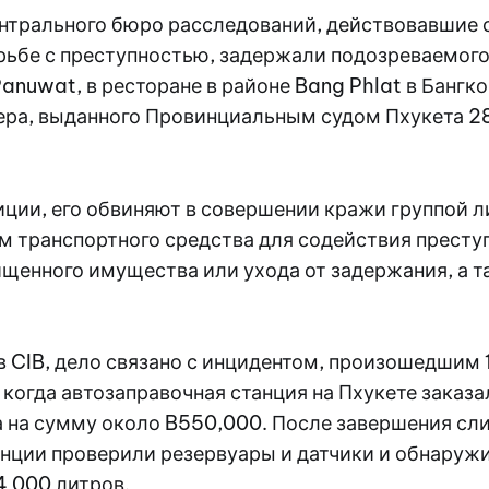
нтрального бюро расследований, действовавшие 
рьбе с преступностью, задержали подозреваемого
Panuwat, в ресторане в районе Bang Phlat в Бангко
ера, выданного Провинциальным судом Пхукета 28
ции, его обвиняют в совершении кражи группой л
м транспортного средства для содействия престу
щенного имущества или ухода от задержания, а т
 CIB, дело связано с инцидентом, произошедшим 
 когда автозаправочная станция на Пхукете заказа
а на сумму около B550,000. После завершения сл
нции проверили резервуары и датчики и обнаружи
4 000 литров.