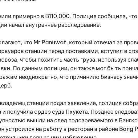
или примерно в B110,000. Полиция сообщила, что 
ии начал внутреннее расследование.
лагают, что Mr Panuwat, который отвечал за пров
рвуаров станции перед поставками, вступил в сго
овоза, чтобы похитить часть груза, используя сла
вки. По данным полиции, он также мог быть прича
ражам неоднократно, что причинило бизнесу знач
ерб.
 владелец станции подал заявление, полиция собр
 и получила ордер суда Пхукета. Позднее следова
упностью вышли на след подозреваемого в Бангкок
он устроился на работу в ресторан в районе Bang P
отрудники вели за ним наблюдение.