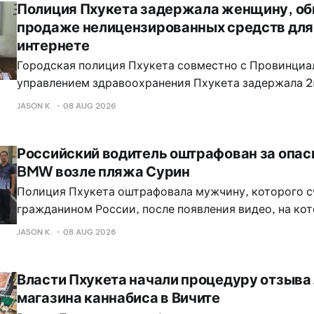
Полиция Пхукета задержала женщину, об
продаже нелицензированных средств для 
интернете
Городская полиция Пхукета совместно с Провинци
управлением здравоохранения Пхукета задержала 
женщину, которую подозревают в продаже через ин
JASON K.
08 AUG 2026
нелицензированных средств для похудения.
Российский водитель оштрафован за опас
BMW возле пляжа Сурин
Полиция Пхукета оштрафовала мужчину, которого 
гражданином России, после появления видео, на ко
седан BMW опасно дрифтует на парковке у магазина
JASON K.
08 AUG 2026
доступности возле пляжа Сурин. Полиция Чёнгтале з
инцидент произошёл поздно вечером 7 августа в по
Власти Пхукета начали процедуру отзыва 
Чёнгтале.
магазина каннабиса в Вичите