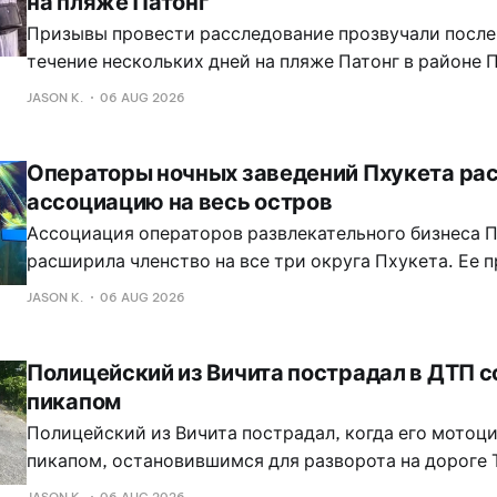
на пляже Патонг
Призывы провести расследование прозвучали после 
течение нескольких дней на пляже Патонг в районе П
Кату, Пхукет, якобы видели двух иностранцев, прос
JASON K.
06 AUG 2026
деньги.
Операторы ночных заведений Пхукета р
ассоциацию на весь остров
Ассоциация операторов развлекательного бизнеса 
расширила членство на все три округа Пхукета. Ее п
что теперь организация представляет 73 заведения 
JASON K.
06 AUG 2026
привлечь еще более 100 участников.
Полицейский из Вичита пострадал в ДТП 
пикапом
Полицейский из Вичита пострадал, когда его мотоци
пикапом, остановившимся для разворота на дороге 
Авария произошла перед отелем Baba House, пример
JASON K.
06 AUG 2026