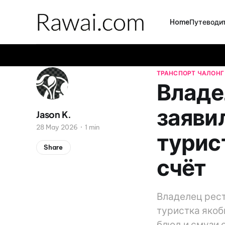
Home
Путеводит
ТРАНСПОРТ
ЧАЛОНГ
Владе
заяви
Jason K.
28 May 2026
1 min
турис
Share
счёт
Владелец рест
туристка якобы
блюд и смузи 