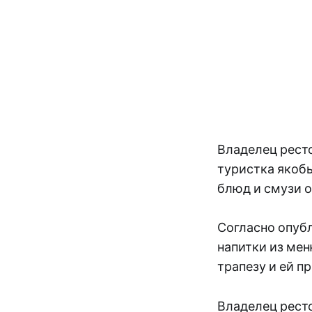
Владелец ресто
туристка якобы
блюд и смузи о
Согласно опубл
напитки из мен
трапезу и ей п
Владелец ресто