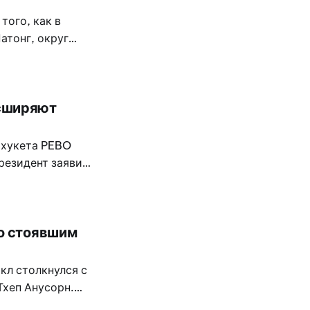
того, как в
атонг, округ
ивших у туристов
асширяют
Пхукета PEBO
резидент заявил,
и стремится
со стоявшим
кл столкнулся с
Тхеп Анусорн.
но на полпути