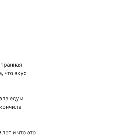
странная
, что вкус
ала еду и
акончила
лет и что это