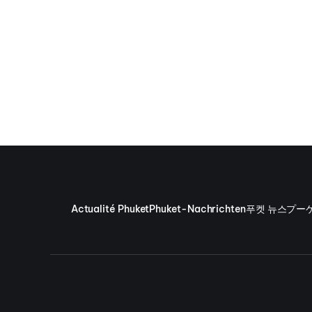
Actualité Phuket
Phuket-Nachrichten
푸켓 뉴스
プー