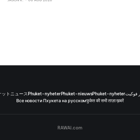
по дороге. Полиция Вичита получила сообщение в 9:
ケットニュース
Phuket-nyheter
Phuket-nieuws
Phuket-nyheter
ر فوكيت
Все новости Пхукета на русском
फुकेत की सभी ताज़ा ख़बरें
RAWAI.com