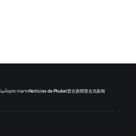
15 утра.
أخبا
חדשות פוקט
Noticias de Phuket
普吉新聞
普吉岛新闻