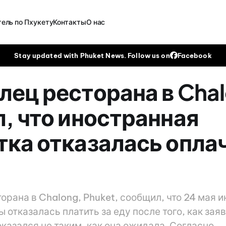
ель по Пхукету
Контакты
О нас
Stay updated with Phuket News. Follow us on
Facebook
лец ресторана в Cha
л, что иностранная
тка отказалась опла
орана в Chalong, Phuket, сообщил, что 24 мая 
 отказалась платить за еду после того, как заяв
оказался не таким, как она ожидала. Согласно