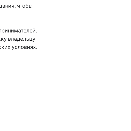
дания, чтобы
дпринимателей.
жку владельцу
ских условиях.