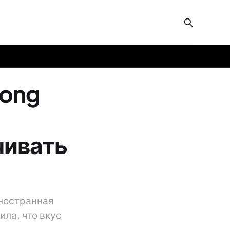
long
чивать
иностранная
ила, что вкус