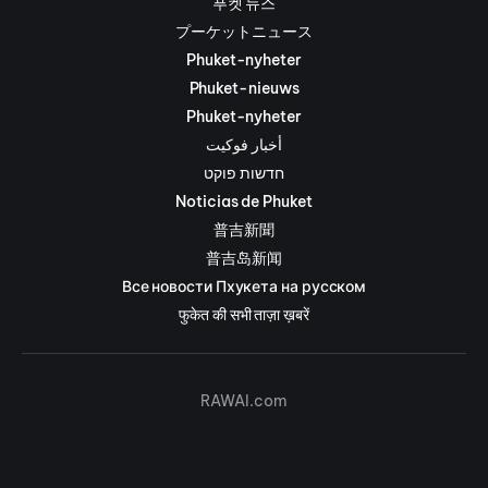
푸켓 뉴스
プーケットニュース
Phuket-nyheter
Phuket-nieuws
Phuket-nyheter
أخبار فوكيت
חדשות פוקט
Noticias de Phuket
普吉新聞
普吉岛新闻
Все новости Пхукета на русском
फुकेत की सभी ताज़ा ख़बरें
RAWAI.com