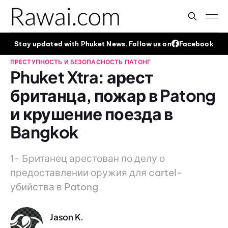
Stay updated with Phuket News. Follow us on
Facebook
ПРЕСТУПНОСТЬ И БЕЗОПАСНОСТЬ
ПАТОНГ
Phuket Xtra: арест
британца, пожар в Patong
и крушение поезда в
Bangkok
1- Британец арестован по делу о
предоставлении оружия для cartel-
убийства в Patong
Jason K.