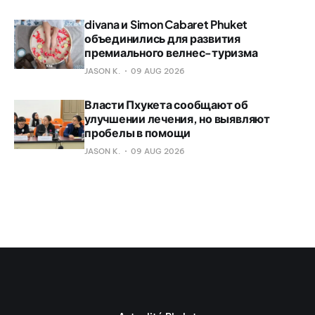
divana и Simon Cabaret Phuket
объединились для развития
премиального велнес-туризма
JASON K.
09 AUG 2026
Власти Пхукета сообщают об
улучшении лечения, но выявляют
пробелы в помощи
JASON K.
09 AUG 2026