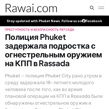
Stay updated with Phuket News. Follow us on
Facebook
ПРЕСТУПНОСТЬ И БЕЗОПАСНОСТЬ
РАТСАДА
Полиция Phuket
задержала подростка с
огнестрельным оружием
на КПП в Rassada
Phuket – полиция Phuket City рано утром в
среду задержала 18-летнего молодого
человека после того, как во время
плановой операции на КПП в Rassada были
обнаружены огнестрельное оружие и