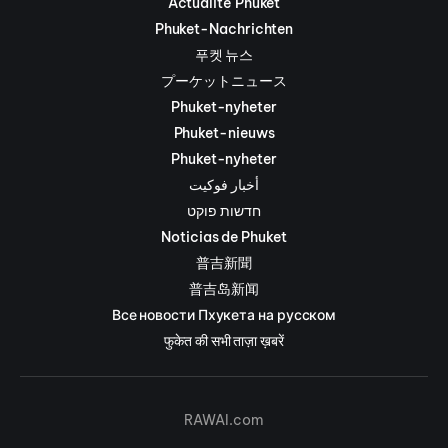
Actualité Phuket
Phuket-Nachrichten
푸켓 뉴스
プーケットニュース
Phuket-nyheter
Phuket-nieuws
Phuket-nyheter
أخبار فوكيت
חדשות פוקט
Noticias de Phuket
普吉新聞
普吉岛新闻
Все новости Пхукета на русском
फुकेत की सभी ताज़ा ख़बरें
RAWAI.com