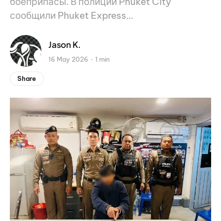
боеприпасы. В полиции Phuket City
сообщили Phuket Express…
Jason K.
16 May 2026
1 min
Share