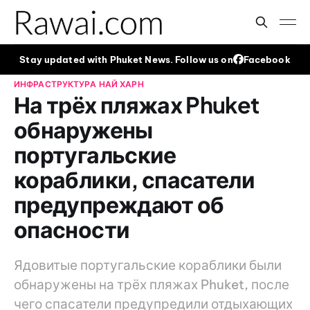
Stay updated with Phuket News. Follow us on
Facebook
ИНФРАСТРУКТУРА
НАЙ ХАРН
На трёх пляжах Phuket
обнаружены
португальские
кораблики, спасатели
предупреждают об
опасности
Ядовитые португальские кораблики были
обнаружены на трёх пляжах Phuket, после
чего спасатели предупредили отдыхающих