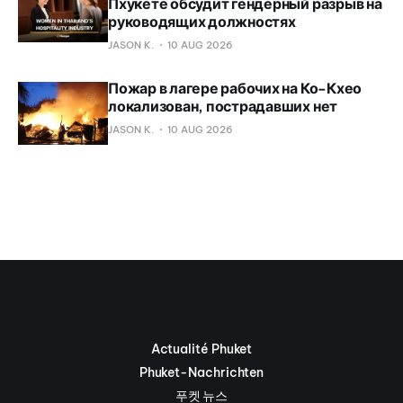
Пхукете обсудит гендерный разрыв на
руководящих должностях
JASON K.
10 AUG 2026
Пожар в лагере рабочих на Ко-Кхео
локализован, пострадавших нет
JASON K.
10 AUG 2026
Actualité Phuket
Phuket-Nachrichten
푸켓 뉴스