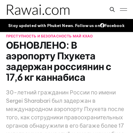
Stay updated with Phuket News. Follow us on
Facebook
ПРЕСТУПНОСТЬ И БЕЗОПАСНОСТЬ
МАЙ КХАО
ОБНОВЛЕНО: В
аэропорту Пхукета
задержан россиянин с
17,6 кг каннабиса
30-летний гражданин России по имени
Sergei Sharabari был задержан в
международном аэропорту Пхукета после
того, как сотрудники правоохранительных
органов обнаружили в его багаже более 17