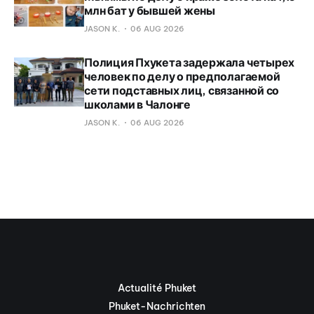
млн бат у бывшей жены
JASON K.
06 AUG 2026
Полиция Пхукета задержала четырех
человек по делу о предполагаемой
сети подставных лиц, связанной со
школами в Чалонге
JASON K.
06 AUG 2026
Actualité Phuket
Phuket-Nachrichten