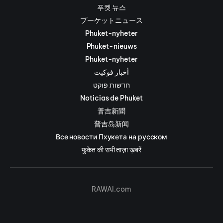
푸켓 뉴스
プーケットニュース
Phuket-nyheter
Phuket-nieuws
Phuket-nyheter
أخبار فوكيت
חדשות פוקט
Noticias de Phuket
普吉新聞
普吉岛新闻
Все новости Пхукета на русском
फुकेत की सभी ताज़ा ख़बरें
RAWAI.com