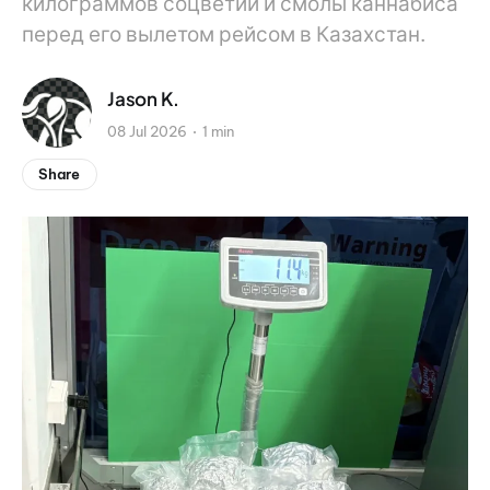
килограммов соцветий и смолы каннабиса
перед его вылетом рейсом в Казахстан.
Jason K.
08 Jul 2026
1 min
Share