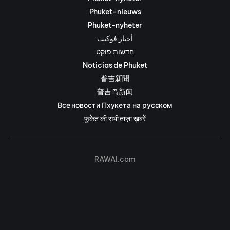
Phuket-nieuws
Phuket-nyheter
أخبار فوكيت
חדשות פוקט
Noticias de Phuket
普吉新聞
普吉岛新闻
Все новости Пхукета на русском
फुकेत की सभी ताज़ा ख़बरें
RAWAI.com