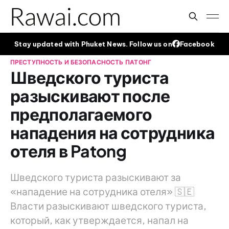
Stay updated with Phuket News. Follow us on
Facebook
ПРЕСТУПНОСТЬ И БЕЗОПАСНОСТЬ
ПАТОНГ
Шведского туриста
разыскивают после
предполагаемого
нападения на сотрудника
отеля в Patong
Шведского туриста разыскивают за
«нападение на сотрудника отеля» 🇸🇪
Власти разыскивают шведского туриста,
который, как утверждается, напал на