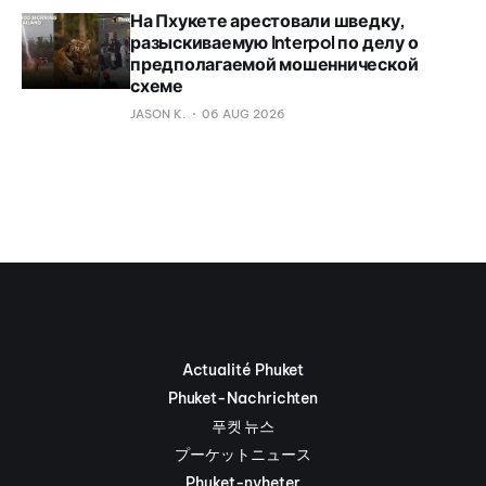
На Пхукете арестовали шведку,
разыскиваемую Interpol по делу о
предполагаемой мошеннической
схеме
JASON K.
06 AUG 2026
Actualité Phuket
Phuket-Nachrichten
푸켓 뉴스
プーケットニュース
Phuket-nyheter