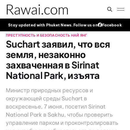
Stay updated with Phuket News. Follow us on
Facebook
ПРЕСТУПНОСТЬ И БЕЗОПАСНОСТЬ
НАЙ ЯНГ
Suchart заявил, что вся
земля, незаконно
захваченная в Sirinat
National Park, изъята
Министр природных ресурсов и
окружающей среды Suchart в
воскресенье, 7 июня, посетил Sirinat
National Park в Sakhu, чтобы проверить
управление парком и проконтролировать