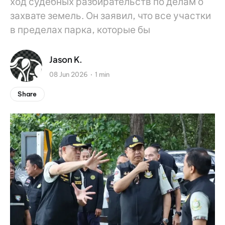
ход судебных разбирательств по делам о
захвате земель. Он заявил, что все участки
в пределах парка, которые бы
Jason K.
08 Jun 2026
1 min
Share