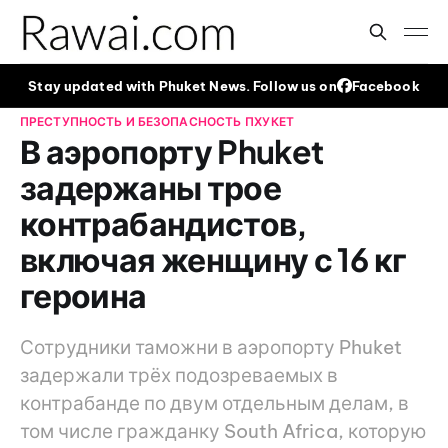
Stay updated with Phuket News. Follow us on
Facebook
ПРЕСТУПНОСТЬ И БЕЗОПАСНОСТЬ
ПХУКЕТ
В аэропорту Phuket
задержаны трое
контрабандистов,
включая женщину с 16 кг
героина
Сотрудники таможни в аэропорту Phuket
задержали трёх подозреваемых в
контрабанде по двум отдельным делам, в
том числе гражданку South Africa, которую