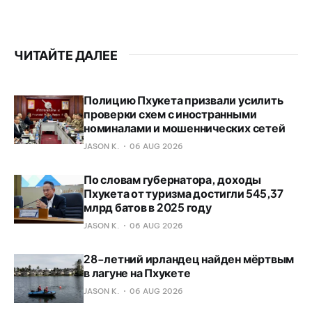
ЧИТАЙТЕ ДАЛЕЕ
Полицию Пхукета призвали усилить
проверки схем с иностранными
номиналами и мошеннических сетей
JASON K.
06 AUG 2026
По словам губернатора, доходы
Пхукета от туризма достигли 545,37
млрд батов в 2025 году
JASON K.
06 AUG 2026
28-летний ирландец найден мёртвым
в лагуне на Пхукете
JASON K.
06 AUG 2026