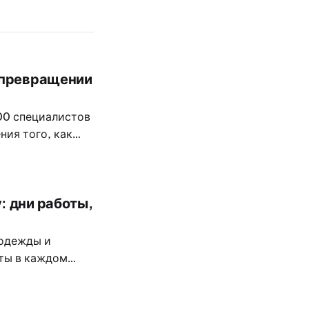
а превращении
300 специалистов
ния того, как
вития в
: дни работы,
 одежды и
нты в каждом