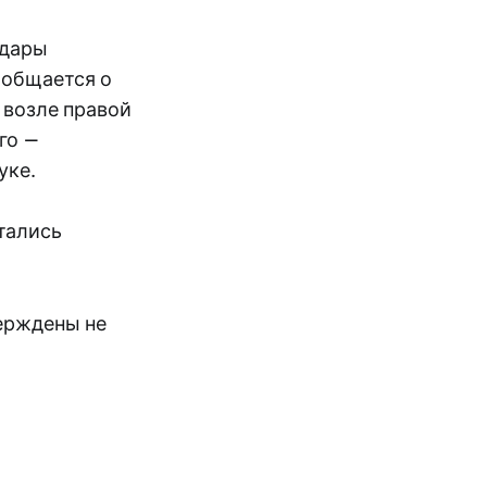
удары
ообщается о
з возле правой
го —
уке.
тались
ерждены не