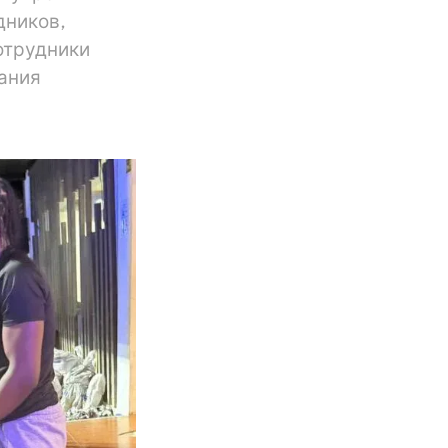
дников,
отрудники
вания