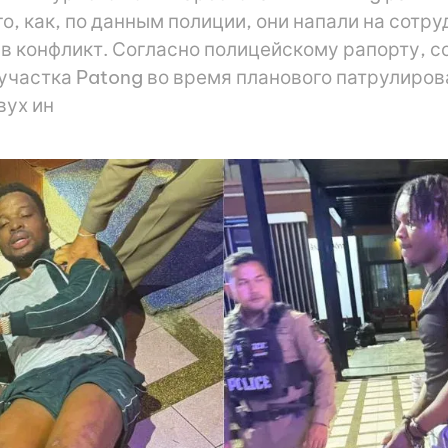
о, как, по данным полиции, они напали на сотру
 конфликт. Согласно полицейскому рапорту, с
участка Patong во время планового патрулиро
вух ин