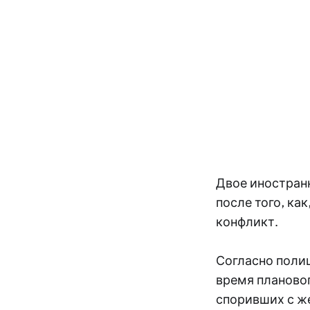
Двое иностран
после того, ка
конфликт.
Согласно поли
время планово
споривших с же