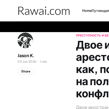
Home
Путеводит
ПРЕСТУПНОСТЬ И Б
Двое 
аресто
Jason K.
03 Jun 2026
1 min
как, 
Share
на по
конфл
Двое иностран