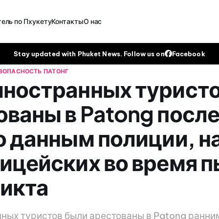
ель по Пхукету
Контакты
О нас
Stay updated with Phuket News. Follow us on
Facebook
ЕЗОПАСНОСТЬ
ПАТОНГ
иностранных турист
ваны в Patong после
по данным полиции, н
лицейских во время п
икта
ных туристов были арестованы в Patong ранни