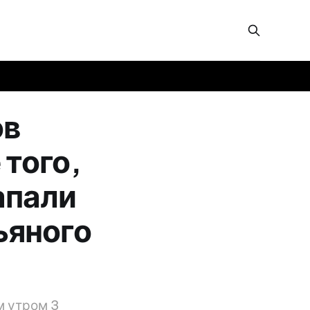
ов
 того,
апали
ьяного
м утром 3