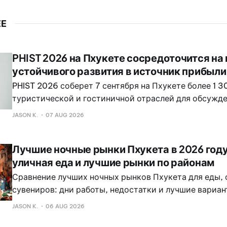
ЕЕ
PHIST 2026 на Пхукете сосредоточится н
устойчивого развития в источник прибыли
PHIST 2026 соберет 7 сентября на Пхукете более 1 
туристической и гостиничной отраслей для обсужде
превратить усилия по обеспечению устойчивого раз
JASON K.
07 AUG 2026
прибыльные бизнес-практики.
Лучшие ночные рынки Пхукета в 2026 году
уличная еда и лучшие рынки по районам
Сравнение лучших ночных рынков Пхукета для еды,
сувениров: дни работы, недостатки и лучшие вариа
районе.
JASON K.
06 AUG 2026