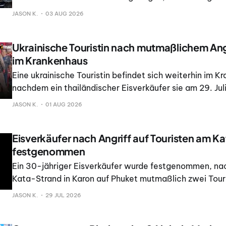
Gebäude zerstört, berichtete The Bangkok Post. The
JASON K.
03 AUG 2026
berichtete, dass keine Verletzten oder Todesopfer ge
Ukrainische Touristin nach mutmaßlichem Angr
im Krankenhaus
Eine ukrainische Touristin befindet sich weiterhin im K
nachdem ein thailändischer Eisverkäufer sie am 29. Jul
Kata Beach mutmaßlich angegriffen haben soll, wie Th
JASON K.
01 AUG 2026
berichtete.
Eisverkäufer nach Angriff auf Touristen am K
festgenommen
Ein 30-jähriger Eisverkäufer wurde festgenommen, n
Kata-Strand in Karon auf Phuket mutmaßlich zwei Tour
hatte, teilte die Polizei von Karon mit.
JASON K.
29 JUL 2026