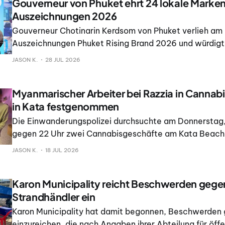
Gouverneur von Phuket ehrt 24 lokale Marken
Auszeichnungen 2026
Gouverneur Chotinarin Kerdsom von Phuket verlieh am 2
Auszeichnungen Phuket Rising Brand 2026 und würdigt
Unternehmen für ihre Eigenständigkeit und ihren Erfolg
JASON K.
28 JUL 2026
fand im Dibuka Café & Restaurant in Mueang Phuket st
Myanmarischer Arbeiter bei Razzia in Cannab
in Kata festgenommen
Die Einwanderungspolizei durchsuchte am Donnerstag, 
gegen 22 Uhr zwei Cannabisgeschäfte am Kata Beach 
beschlagnahmte mehr als 40 Gegenstände, darunter
JASON K.
18 JUL 2026
Cannabisprodukte, im geschätzten Wert von mehr als 
Karon Municipality reicht Beschwerden gegen
Strandhändler ein
Karon Municipality hat damit begonnen, Beschwerden
einzureichen, die nach Angaben ihrer Abteilung für öffe