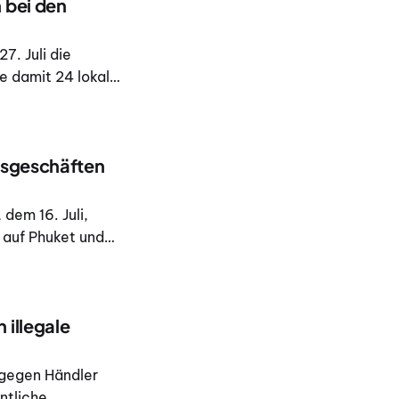
 bei den
7. Juli die
e damit 24 lokale
. Die Zeremonie
att.
isgeschäften
dem 16. Juli,
auf Phuket und
500. 000 Baht.
 illegale
 gegen Händler
ntliche