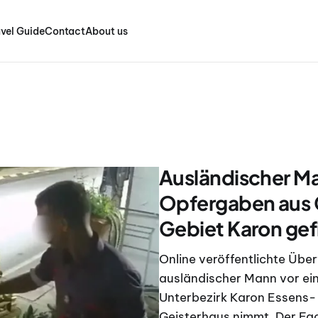
vel Guide
Contact
About us
Ausländischer M
Opfergaben aus G
Gebiet Karon gef
Online veröffentlichte Üb
ausländischer Mann vor ei
Unterbezirk Karon Essens-
Geisterhaus nimmt. Der Fa