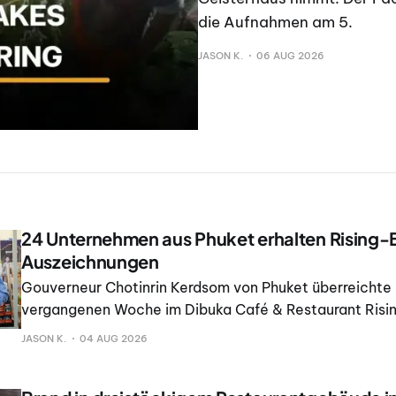
die Aufnahmen am 5.
JASON K.
06 AUG 2026
24 Unternehmen aus Phuket erhalten Rising
Auszeichnungen
Gouverneur Chotinrin Kerdsom von Phuket überreichte 
vergangenen Woche im Dibuka Café & Restaurant Risi
Auszeichnungen an 24 lokale Unternehmen. Damit förde
JASON K.
04 AUG 2026
Markenbildung, Innovation und Technologie als Antriebs
„neuen Wirtschaft“.