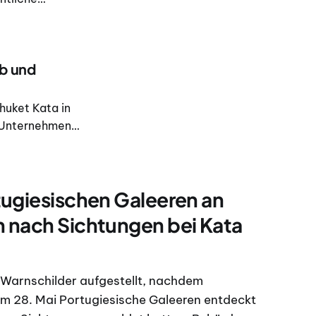
 Pak Bang Road
 dass die
ab und
Phuket Kata in
 Unternehmen
r neue
f Executive
ugiesischen Galeeren an
 nach Sichtungen bei Kata
Warnschilder aufgestellt, nachdem
 28. Mai Portugiesische Galeeren entdeckt