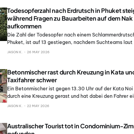
beschrieben
Todesopferzahl nach Erdrutsch in Phuket steig
während Fragen zu Bauarbeiten auf dem Nak K
aufkommen
Die Zahl der Todesopfer nach einem Schlammerdrutsch
Phuket, ist auf 13 gestiegen, nachdem Suchteams lau
Ausgangsbericht alle als vermisst gemeldeten Person
JASON K.
26 MAY 2026
hatten. Der Erdrutsch folgte auf heftigen Regen und tr
dem Ende von Patak Soi 2 hint
Betonmischer rast durch Kreuzung in Kata und
Taxifahrer schwer
Ein Betonmischer ist gegen 13.30 Uhr auf der Kata Noi
durch eine Kreuzung gerast und hat dabei den Fahrer e
schwer verletzt, teilte die Polizei mit. Laut Karon Poli
JASON K.
22 MAY 2026
Aufnahmen zu sehen, wie der in Phuket zugelassene Be
Australischer Tourist tot in Condominium-Zim
gefunden