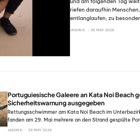
und am folgenden Tag weit
riefen daraufhin Menschen,
entlanglaufen, zu besonder
JASON K.
30 MAY 2026
Portuguiesische Galeere an Kata Noi Beach 
Sicherheitswarnung ausgegeben
Rettungsschwimmer am Kata Noi Beach im Unterbezirk
fanden am 29. Mai mehrere an den Strand gespülte Por
Galeeren. Der Fund löste Besorgnis bei Touristen und S
JASON K.
29 MAY 2026
der Gegend aus. Das Meerestier, das in der Quelle als 