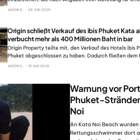
Gesundheit und Umwelt illegal am Kata Beach, an der
JASON K.
24 JUN 2026
und am Karon Beach tätig sind. Die Gemeinde erklärte,
Maßnahme auf Grundlage
Origin schließt Verkauf des ibis Phuket Kata 
verbucht mehr als 400 Millionen Baht in bar
Origin Property teilte mit, den Verkauf des Hotels ibis 
Phuket abgeschlossen zu haben. Dadurch fließen dem
mehr als 400 Millionen Baht zusätzlich in bar zu, die fü
JASON K.
15 JUN 2026
Investitionsmöglichkeiten genutzt werden sollen. Chie
Peerapong Charoon-
Warnung vor Port
Phuket-Stränden
Noi
An Kata Noi Beach wurden 
Rettungsschwimmer dort am