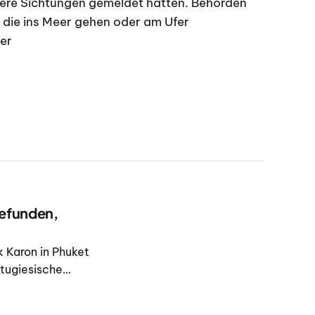
ere Sichtungen gemeldet hatten. Behörden
 die ins Meer gehen oder am Ufer
er
gefunden,
 Karon in Phuket
tugiesische
trandbetrieben in
hochgiftig