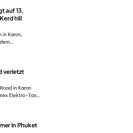
t auf 13,
erd hill
 in Karon,
t dem
en gefunden
af Häuser nahe
 verletzt
 Road in Karon
ines Elektro-Taxis
ce ist auf CCTV-
tonmischer die s
mer in Phuket