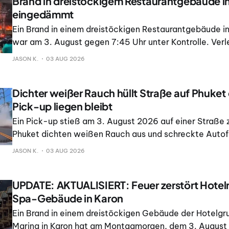
Brand in dreistöckigem Restaurantgebäude i
eingedämmt
Ein Brand in einem dreistöckigen Restaurantgebäude in
war am 3. August gegen 7:45 Uhr unter Kontrolle. Verl
Todesopfer wurden nicht gemeldet. Das Feuer brach l
JASON K.
03 AUG 2026
Feuerwehrleuten, die mit The Phuket Express sprachen,
dem Restaurant neben einem Hotel aus.
Dichter weißer Rauch hüllt Straße auf Phuket
Pick-up liegen bleibt
Ein Pick-up stieß am 3. August 2026 auf einer Straße z
Phuket dichten weißen Rauch aus und schreckte Autofa
JASON K.
03 AUG 2026
UPDATE: AKTUALISIERT: Feuer zerstört Hotel
Spa-Gebäude in Karon
Ein Brand in einem dreistöckigen Gebäude der Hotelg
Marina in Karon hat am Montagmorgen, dem 3. August