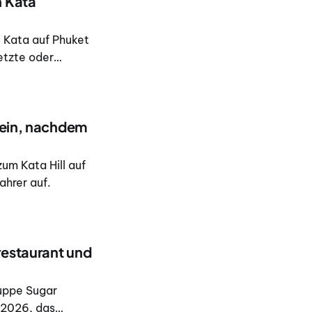
n Kata
 Kata auf Phuket
etzte oder
aut
 gegen 7 Uhr in
 ein, nachdem
um Kata Hill auf
hrer auf.
restaurant und
ruppe Sugar
 2026, das