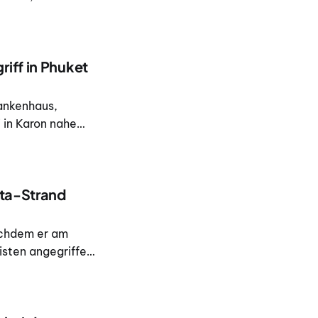
 Phuket News
meldet wurden.
iff in Phuket
rankenhaus,
i in Karon nahe
e Thaiger
ata-Strand
achdem er am
isten angegriffen