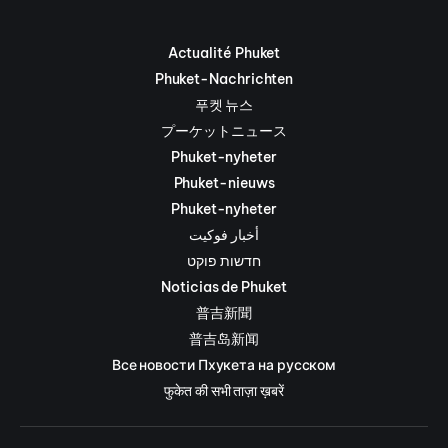
Actualité Phuket
Phuket-Nachrichten
푸켓 뉴스
プーケットニュース
Phuket-nyheter
Phuket-nieuws
Phuket-nyheter
أخبار فوكيت
חדשות פוקט
Noticias de Phuket
普吉新聞
普吉岛新闻
Все новости Пхукета на русском
फुकेत की सभी ताज़ा ख़बरें