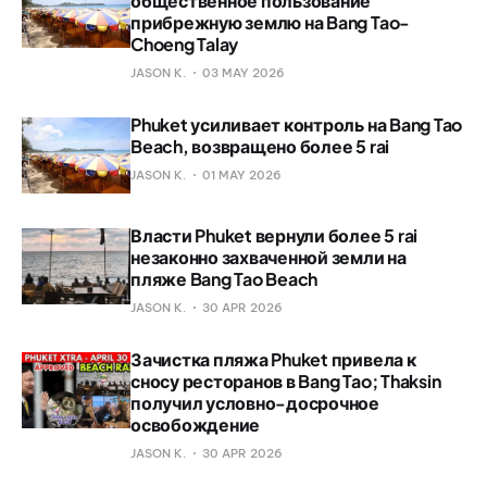
общественное пользование
прибрежную землю на Bang Tao-
Choeng Talay
JASON K.
03 MAY 2026
Phuket усиливает контроль на Bang Tao
Beach, возвращено более 5 rai
JASON K.
01 MAY 2026
Власти Phuket вернули более 5 rai
незаконно захваченной земли на
пляже Bang Tao Beach
JASON K.
30 APR 2026
Зачистка пляжа Phuket привела к
сносу ресторанов в Bang Tao; Thaksin
получил условно-досрочное
освобождение
JASON K.
30 APR 2026