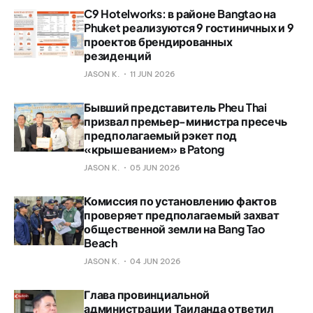
C9 Hotelworks: в районе Bangtao на
Phuket реализуются 9 гостиничных и 9
проектов брендированных
резиденций
JASON K.
11 JUN 2026
Бывший представитель Pheu Thai
призвал премьер-министра пресечь
предполагаемый рэкет под
«крышеванием» в Patong
JASON K.
05 JUN 2026
Комиссия по установлению фактов
проверяет предполагаемый захват
общественной земли на Bang Tao
Beach
JASON K.
04 JUN 2026
Глава провинциальной
администрации Таиланда ответил