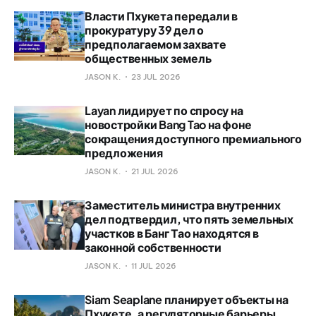
Власти Пхукета передали в
прокуратуру 39 дел о
предполагаемом захвате
общественных земель
JASON K.
23 JUL 2026
Layan лидирует по спросу на
новостройки Bang Tao на фоне
сокращения доступного премиального
предложения
JASON K.
21 JUL 2026
Заместитель министра внутренних
дел подтвердил, что пять земельных
участков в Банг Тао находятся в
законной собственности
JASON K.
11 JUL 2026
Siam Seaplane планирует объекты на
Пхукете, а регуляторные барьеры