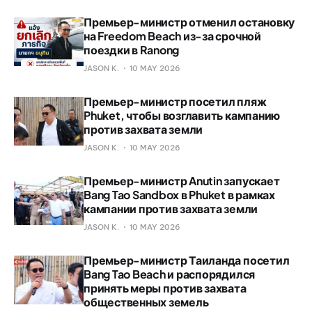
Премьер-министр отменил остановку
на Freedom Beach из-за срочной
поездки в Ranong
JASON K.
10 MAY 2026
Премьер-министр посетил пляж
Phuket, чтобы возглавить кампанию
против захвата земли
JASON K.
10 MAY 2026
Премьер-министр Anutin запускает
Bang Tao Sandbox в Phuket в рамках
кампании против захвата земли
JASON K.
10 MAY 2026
Премьер-министр Таиланда посетил
Bang Tao Beach и распорядился
принять меры против захвата
общественных земель