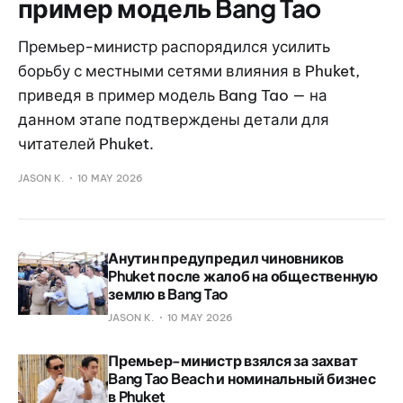
пример модель Bang Tao
Премьер-министр распорядился усилить
борьбу с местными сетями влияния в Phuket,
приведя в пример модель Bang Tao — на
данном этапе подтверждены детали для
читателей Phuket.
JASON K.
10 MAY 2026
Анутин предупредил чиновников
Phuket после жалоб на общественную
землю в Bang Tao
JASON K.
10 MAY 2026
Премьер-министр взялся за захват
Bang Tao Beach и номинальный бизнес
в Phuket