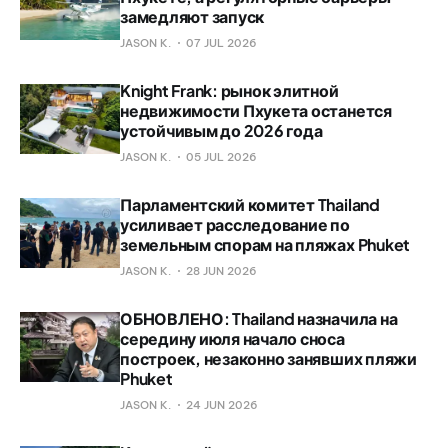
замедляют запуск
JASON K.
07 JUL 2026
Knight Frank: рынок элитной
недвижимости Пхукета останется
устойчивым до 2026 года
JASON K.
05 JUL 2026
Парламентский комитет Thailand
усиливает расследование по
земельным спорам на пляжах Phuket
JASON K.
28 JUN 2026
ОБНОВЛЕНО: Thailand назначила на
середину июля начало сноса
построек, незаконно занявших пляжи
Phuket
JASON K.
24 JUN 2026