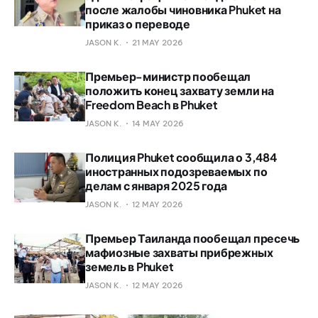
после жалобы чиновника Phuket на
приказ о переводе
JASON K.
21 MAY 2026
Премьер-министр пообещал
положить конец захвату земли на
Freedom Beach в Phuket
JASON K.
14 MAY 2026
Полиция Phuket сообщила о 3,484
иностранных подозреваемых по
делам с января 2025 года
JASON K.
12 MAY 2026
Премьер Таиланда пообещал пресечь
мафиозные захваты прибрежных
земель в Phuket
JASON K.
12 MAY 2026