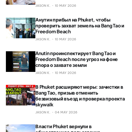
JASON K.
10 MAY 2026
Анутин прибыл на Phuket, чтобы
проверить захват земель на Bang Tao и
Freedom Beach
JASON K.
10 MAY 2026
Anutin проинспектирует Bang Tao и
Freedom Beach после угроз на фоне
спора о захвате земли
JASON K.
10 MAY 2026
В Phuket расширяют меры: зачистки в
Bang Tao, призыв отменить
безвизовый въезд и проверка проекта
skywalk
JASON K.
04 MAY 2026
Власти Phuket вернули в