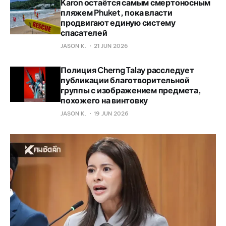
Karon остаётся самым смертоносным
пляжем Phuket, пока власти
продвигают единую систему
спасателей
JASON K.
21 JUN 2026
Полиция Cherng Talay расследует
публикации благотворительной
группы с изображением предмета,
похожего на винтовку
JASON K.
19 JUN 2026