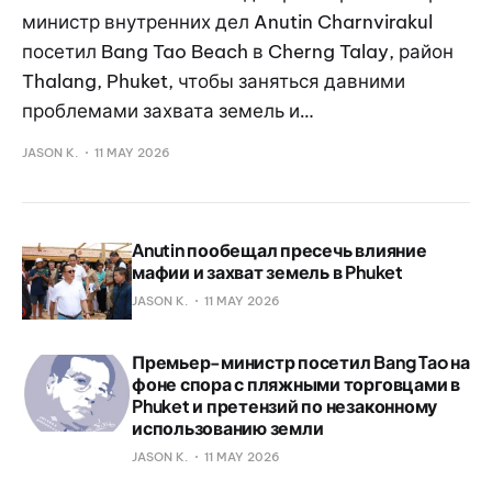
министр внутренних дел Anutin Charnvirakul
посетил Bang Tao Beach в Cherng Talay, район
Thalang, Phuket, чтобы заняться давними
проблемами захвата земель и…
JASON K.
11 MAY 2026
Anutin пообещал пресечь влияние
мафии и захват земель в Phuket
JASON K.
11 MAY 2026
Премьер-министр посетил Bang Tao на
фоне спора с пляжными торговцами в
Phuket и претензий по незаконному
использованию земли
JASON K.
11 MAY 2026