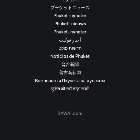
プーケットニュース
Phuket-nyheter
Phuket-nieuws
Phuket-nyheter
أخبار فوكيت
חדשות פוקט
Noticias de Phuket
普吉新聞
普吉岛新闻
Все новости Пхукета на русском
फुकेत की सभी ताज़ा ख़बरें
RAWAI.com