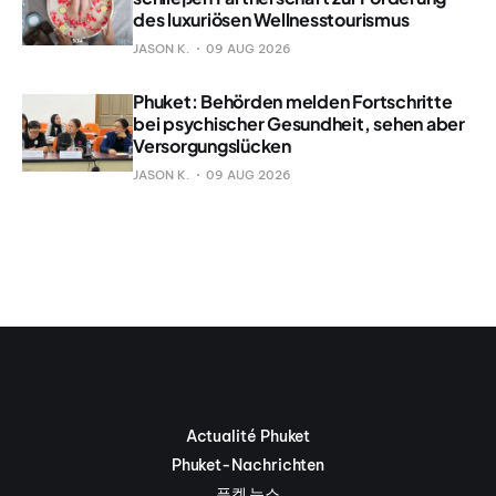
des luxuriösen Wellnesstourismus
JASON K.
09 AUG 2026
Phuket: Behörden melden Fortschritte
bei psychischer Gesundheit, sehen aber
Versorgungslücken
JASON K.
09 AUG 2026
Actualité Phuket
Phuket-Nachrichten
푸켓 뉴스