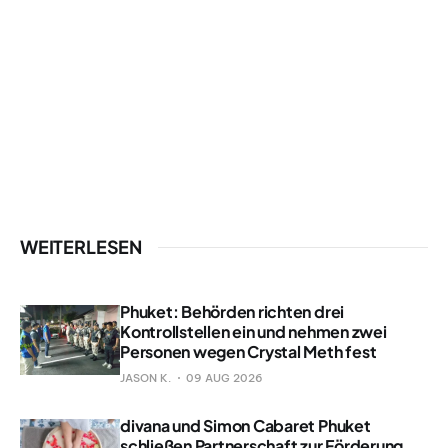
WEITERLESEN
Phuket: Behörden richten drei
Kontrollstellen ein und nehmen zwei
Personen wegen Crystal Meth fest
JASON K.
09 AUG 2026
divana und Simon Cabaret Phuket
schließen Partnerschaft zur Förderung