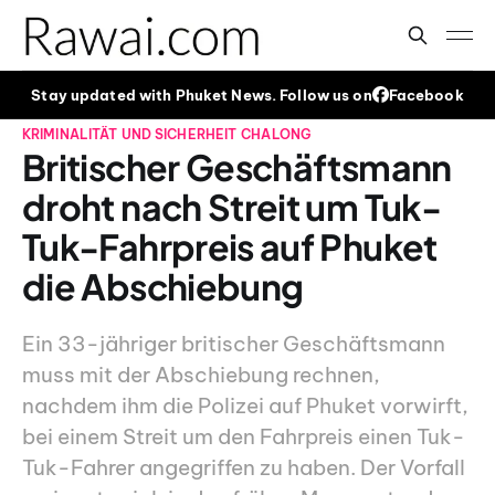
Stay updated with Phuket News. Follow us on
Facebook
KRIMINALITÄT UND SICHERHEIT
CHALONG
Britischer Geschäftsmann
droht nach Streit um Tuk-
Tuk-Fahrpreis auf Phuket
die Abschiebung
Ein 33-jähriger britischer Geschäftsmann
muss mit der Abschiebung rechnen,
nachdem ihm die Polizei auf Phuket vorwirft,
bei einem Streit um den Fahrpreis einen Tuk-
Tuk-Fahrer angegriffen zu haben. Der Vorfall