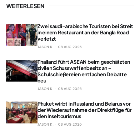
WEITERLESEN
Zwei saudi-arabische Touristen bei Streit
in einem Restaurant an der Bangla Road
verletzt
JASON K.
08 AUG 2026
Thailand führt ASEAN beim geschätzten
zivilen Schusswaffenbesitz an –
Schulschießereien entfachen Debatte
neu
JASON K.
08 AUG 2026
Phuket wirbt in Russland und Belarus vor
der Wiederaufnahme der Direktflüge für
den Inseltourismus
JASON K.
08 AUG 2026