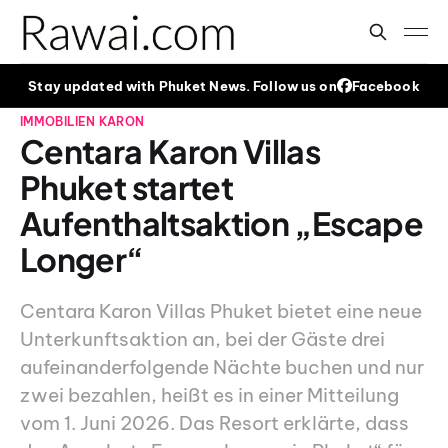
Stay updated with Phuket News. Follow us on
Facebook
IMMOBILIEN
KARON
Centara Karon Villas
Phuket startet
Aufenthaltsaktion „Escape
Longer“
Centara Karon Villas Phuket bietet eine neue
Unterkunftsaktion an, bei der Gäste drei
aufeinanderfolgende Nächte buchen und nur
zwei bezahlen, heißt es in einer Mitteilung
vom 1. Juni 2026. Das Resort erklärte, dass