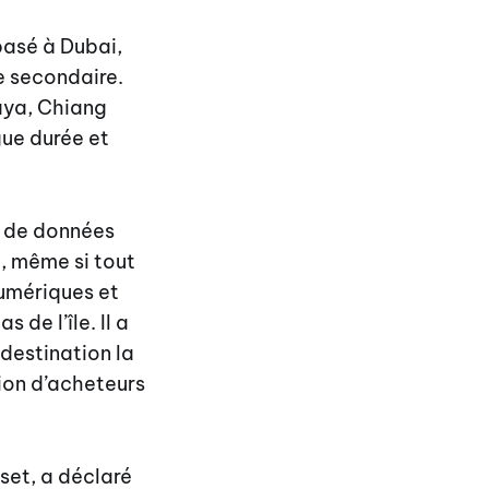
 basé à Dubai,
e secondaire.
aya, Chiang
gue durée et
e de données
e, même si tout
numériques et
de l’île. Il a
destination la
ion d’acheteurs
set, a déclaré