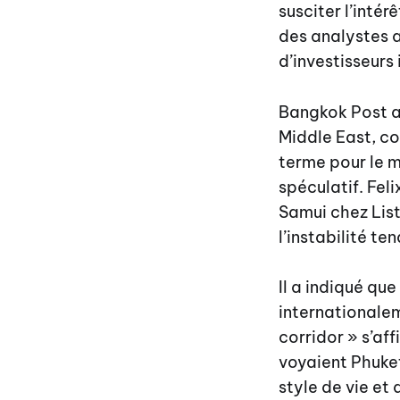
susciter l’inté
des analystes a
d’investisseurs 
Bangkok Post a 
Middle East, co
terme pour le m
spéculatif. Fel
Samui chez List
l’instabilité t
Il a indiqué que
internationale
corridor » s’af
voyaient Phuket
style de vie et 