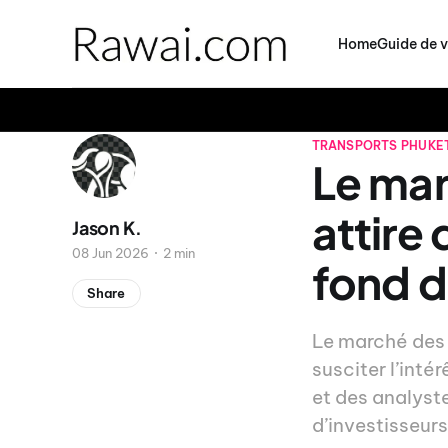
Home
Guide de 
TRANSPORTS
PHUKE
Le mar
attire
Jason K.
08 Jun 2026
2 min
fond d
Share
Le marché des 
susciter l’inté
et des analyst
d’investisseurs