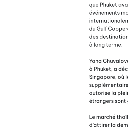
que Phuket avai
événements mon
internationale
du Gulf Cooper
des destination
à long terme.
Yana Chuvalova,
à Phuket, a déc
Singapore, où l
supplémentaires
autorise la ple
étrangers sont 
Le marché thaï
d’attirer la dem