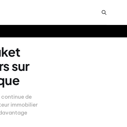
uket
rs sur
ique
 continue de
teur immobilier
e davantage