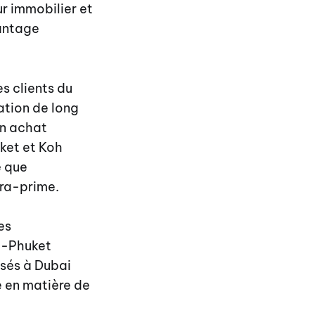
ur immobilier et
vantage
s clients du
ation de long
un achat
uket et Koh
é que
tra-prime.
es
i-Phuket
asés à Dubai
e en matière de