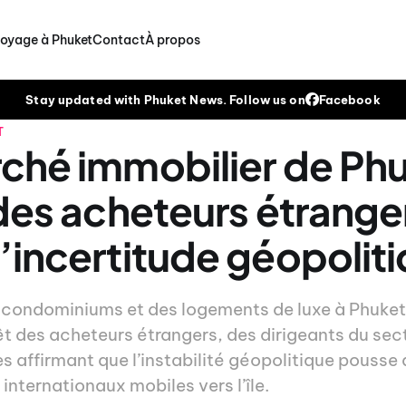
voyage à Phuket
Contact
À propos
Stay updated with Phuket News. Follow us on
Facebook
T
ché immobilier de Ph
 des acheteurs étrange
’incertitude géopolit
condominiums et des logements de luxe à Phuket
rêt des acheteurs étrangers, des dirigeants du sec
es affirmant que l’instabilité géopolitique pouss
 internationaux mobiles vers l’île.