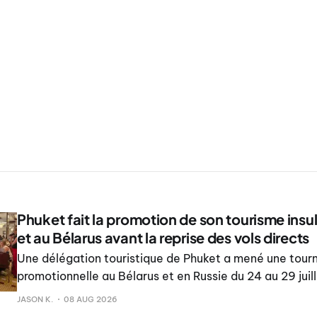
Phuket fait la promotion de son tourisme insul
et au Bélarus avant la reprise des vols directs
Une délégation touristique de Phuket a mené une tour
promotionnelle au Bélarus et en Russie du 24 au 29 juill
reprise prévue des vols directs entre Minsk et Phuket.
JASON K.
08 AUG 2026