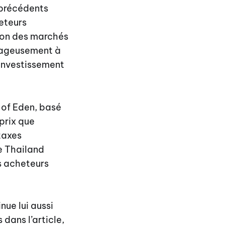
 précédents
eteurs
ion des marchés
ntageusement à
’investissement
 of Eden, basé
prix que
taxes
ue Thailand
es acheteurs
ue lui aussi
 dans l’article,