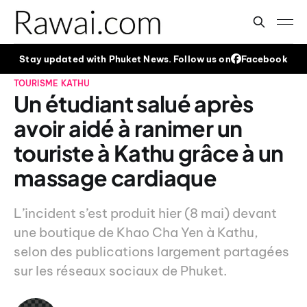
Stay updated with Phuket News. Follow us on
Facebook
TOURISME
KATHU
Un étudiant salué après
avoir aidé à ranimer un
touriste à Kathu grâce à un
massage cardiaque
L’incident s’est produit hier (8 mai) devant
une boutique de Khao Cha Yen à Kathu,
selon des publications largement partagées
sur les réseaux sociaux de Phuket.