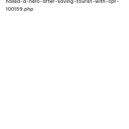
hailed-a-hero-after-saving-tourist-with-cpr-
100159.php