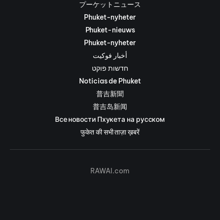
プーケットニュース
Phuket-nyheter
Phuket-nieuws
Phuket-nyheter
أخبار فوكيت
חדשות פוקט
Noticias de Phuket
普吉新聞
普吉岛新闻
Все новости Пхукета на русском
फुकेत की सभी ताज़ा ख़बरें
RAWAI.com