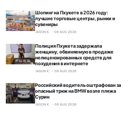
Шопинг на Пхукете в 2026 году:
лучшие торговые центры, рынки и
сувениры
JASON K.
08 AUG 2026
Полиция Пхукета задержала
женщину, обвиняемую в продаже
нелицензированных средств для
похудения в интернете
JASON K.
08 AUG 2026
Российский водитель оштрафован за
опасный трюк на BMW возле пляжа
Сурин
JASON K.
08 AUG 2026