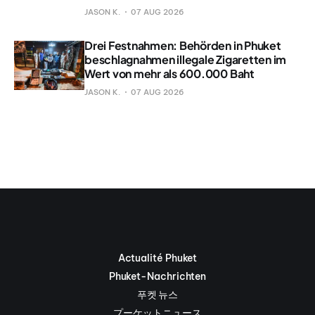
JASON K.
07 AUG 2026
Drei Festnahmen: Behörden in Phuket
beschlagnahmen illegale Zigaretten im
Wert von mehr als 600.000 Baht
JASON K.
07 AUG 2026
Actualité Phuket
Phuket-Nachrichten
푸켓 뉴스
プーケットニュース