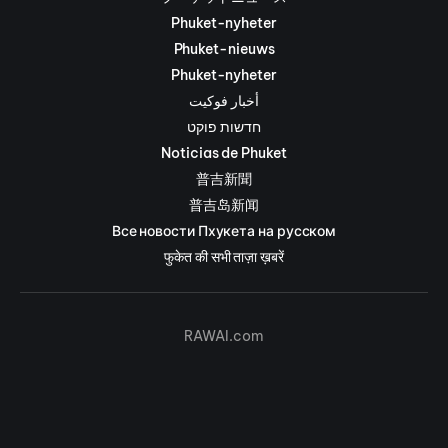
Phuket-nyheter
Phuket-nieuws
Phuket-nyheter
أخبار فوكيت
חדשות פוקט
Noticias de Phuket
普吉新聞
普吉岛新闻
Все новости Пхукета на русском
फुकेत की सभी ताज़ा ख़बरें
RAWAI.com