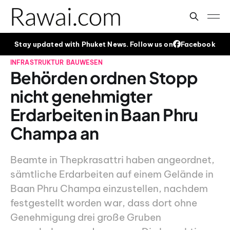
Stay updated with Phuket News. Follow us on
Facebook
INFRASTRUKTUR
BAUWESEN
Behörden ordnen Stopp
nicht genehmigter
Erdarbeiten in Baan Phru
Champa an
Beamte in Thepkrasattri haben angeordnet,
sämtliche Erdarbeiten auf einem Gelände in
Baan Phru Champa einzustellen, nachdem
festgestellt worden war, dass dort ohne
Genehmigung drei große Gruben