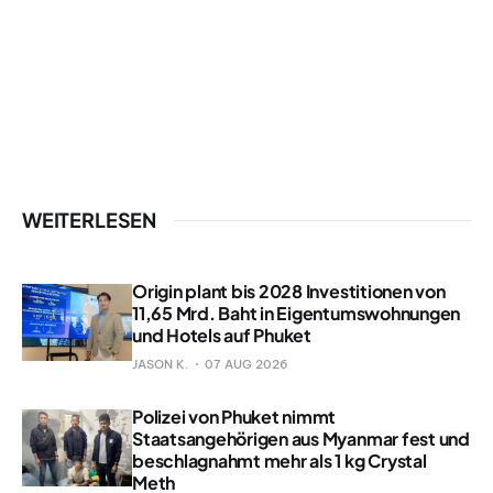
WEITERLESEN
Origin plant bis 2028 Investitionen von
11,65 Mrd. Baht in Eigentumswohnungen
und Hotels auf Phuket
JASON K.
07 AUG 2026
Polizei von Phuket nimmt
Staatsangehörigen aus Myanmar fest und
beschlagnahmt mehr als 1 kg Crystal
Meth