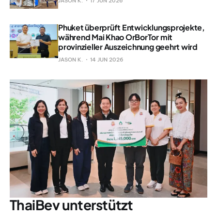
JASON K.
17 JUN 2026
Phuket überprüft Entwicklungsprojekte,
während Mai Khao OrBorTor mit
provinzieller Auszeichnung geehrt wird
JASON K.
14 JUN 2026
ThaiBev unterstützt