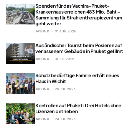
Spenden für das Vachira-Phuket-
Krankenhaus erreichen 483 Mio. Baht –
Sammlung für Strahlentherapiezentrum
geht weiter
JASON K.
01 AUG 2026
Ausländischer Tourist beim Posieren auf
verlassenem Gebäude in Phuket gefilmt
JASON K.
31 JUL 2026
Schutzbedürftige Familie erhält neues
Haus in Wichit
JASON K.
26 JUL 2026
Kontrollen auf Phuket: Drei Hotels ohne
Lizenzen betrieben
JASON K.
24 JUL 2026