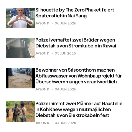
Silhouette by The Zero Phuket feiert
Spatenstich in Nai Yang
JASON K.
06 JUN 2026
Polizei verhaftet zwei Brüder wegen
Diebstahls von Stromkabeln in Rawai
JASON K.
05 JUN 2026
Bewohner von Srisoonthorn machen
Abflusswasser von Wohnbauprojekt für
Überschwemmungen verantwortlich
JASON K.
04 JUN 2026
Polizei nimmt zwei Männer auf Baustelle
in Koh Kaew wegen mutmaßlichen
Diebstahls von Elektrokabeln fest
JASON K.
04 JUN 2026