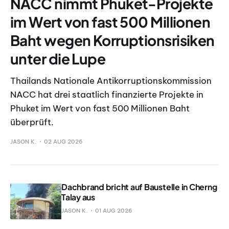
NACC nimmt Phuket-Projekte
im Wert von fast 500 Millionen
Baht wegen Korruptionsrisiken
unter die Lupe
Thailands Nationale Antikorruptionskommission
NACC hat drei staatlich finanzierte Projekte in
Phuket im Wert von fast 500 Millionen Baht
überprüft.
JASON K.
02 AUG 2026
Dachbrand bricht auf Baustelle in Cherng
Talay aus
JASON K.
01 AUG 2026