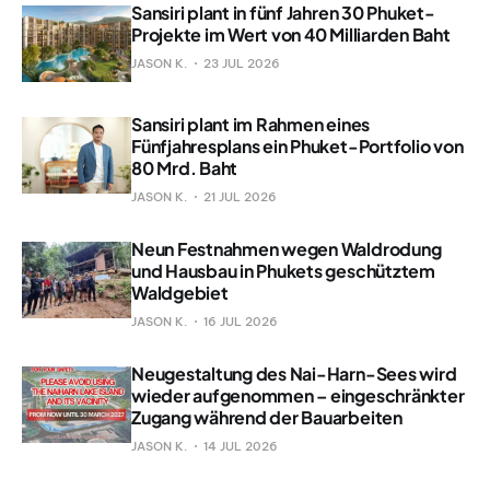
Sansiri plant in fünf Jahren 30 Phuket-
Projekte im Wert von 40 Milliarden Baht
JASON K.
23 JUL 2026
Sansiri plant im Rahmen eines
Fünfjahresplans ein Phuket-Portfolio von
80 Mrd. Baht
JASON K.
21 JUL 2026
Neun Festnahmen wegen Waldrodung
und Hausbau in Phukets geschütztem
Waldgebiet
JASON K.
16 JUL 2026
Neugestaltung des Nai-Harn-Sees wird
wieder aufgenommen – eingeschränkter
Zugang während der Bauarbeiten
JASON K.
14 JUL 2026