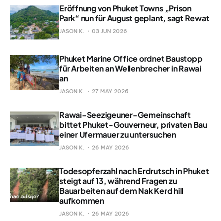
Eröffnung von Phuket Towns „Prison
Park“ nun für August geplant, sagt Rewat
JASON K.
03 JUN 2026
Phuket Marine Office ordnet Baustopp
für Arbeiten an Wellenbrecher in Rawai
an
JASON K.
27 MAY 2026
Rawai-Seezigeuner-Gemeinschaft
bittet Phuket-Gouverneur, privaten Bau
einer Ufermauer zu untersuchen
JASON K.
26 MAY 2026
Todesopferzahl nach Erdrutsch in Phuket
steigt auf 13, während Fragen zu
Bauarbeiten auf dem Nak Kerd hill
aufkommen
JASON K.
26 MAY 2026