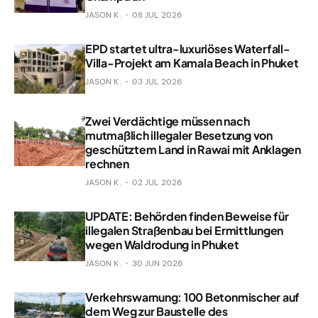
JASON K.
08 JUL 2026
EPD startet ultra-luxuriöses Waterfall-
Villa-Projekt am Kamala Beach in Phuket
JASON K.
03 JUL 2026
Zwei Verdächtige müssen nach
mutmaßlich illegaler Besetzung von
geschütztem Land in Rawai mit Anklagen
rechnen
JASON K.
02 JUL 2026
UPDATE: Behörden finden Beweise für
illegalen Straßenbau bei Ermittlungen
wegen Waldrodung in Phuket
JASON K.
30 JUN 2026
Verkehrswarnung: 100 Betonmischer auf
dem Weg zur Baustelle des