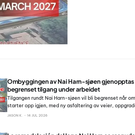
Ombyggingen av Nai Harn-sjøen gjenoppta
begrenset tilgang under arbeidet
Tilgangen rundt Nai Harn-sjøen vil bli begrenset når 
starter opp igjen, med ny asfaltering av veier, oppgrad
drenering og nye gangveier planlagt rundt det populær
JASON K.
14 JUL 2026
video publisert 14.