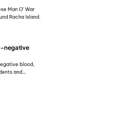
uese Man O’ War
und Racha Island.
h-negative
negative blood,
idents and