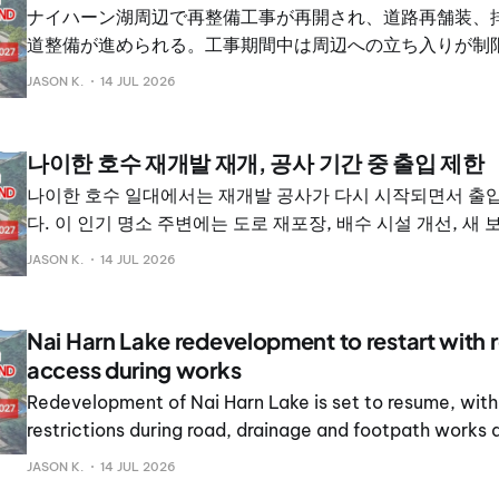
新的排水渠，並加裝 HDPE 排水管系統，以減少積水與淹水
ナイハーン湖周辺で再整備工事が再開され、道路再舗装、
道整備が進められる。工事期間中は周辺への立ち入りが制
JASON K.
14 JUL 2026
나이한 호수 재개발 재개, 공사 기간 중 출입 제한
나이한 호수 일대에서는 재개발 공사가 다시 시작되면서 출
다. 이 인기 명소 주변에는 도로 재포장, 배수 시설 개선, 새
돼 있다. 7월 14일 공개된 영상에서 푸껫주 행정기구PPAO 대
JASON K.
14 JUL 2026
Areerob와 라와이 시장 Thames Kraitat는 공동 추진 사
나이한 호수를 최고 수준의 레저·관광 명소로 탈바꿈시키는 
다. Rewat는 PPAO가 호수 주변에 조깅 트랙과 자전거 전
Nai Harn Lake redevelopment to restart with r
과 야외활동 시설을 개선하고 있다고 말했다.
access during works
Redevelopment of Nai Harn Lake is set to resume, wit
restrictions during road, drainage and footpath works a
authorities target completion by March 2027.
JASON K.
14 JUL 2026