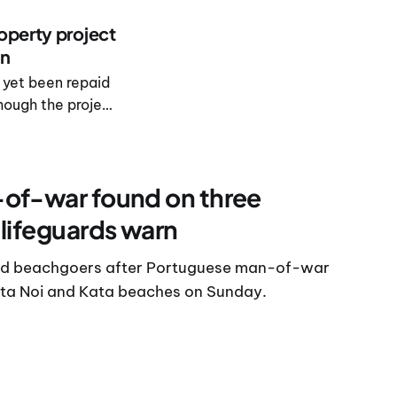
operty project
an
 yet been repaid
hough the project
of-war found on three
lifeguards warn
ned beachgoers after Portuguese man-of-war
ata Noi and Kata beaches on Sunday.