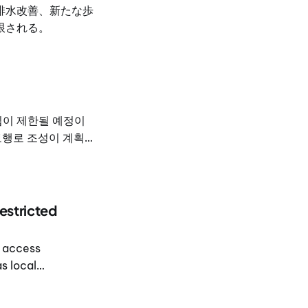
問題。
排水改善、新たな歩
限される。
입이 제한될 예정이
 보행로 조성이 계획
표 Rewat
업의 개요를 설명하며,
것이 목표라고 밝혔
용 차로를 조성해 운동
estricted
h access
s local