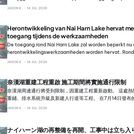
förnyas, dräneringen uppgraderas och nya gångbanor a
JASON K.
14 JUL 2026
populära platsen.
Herontwikkeling van Nai Harn Lake hervat me
toegang tijdens de werkzaamheden
De toegang rond Nai Harn Lake zal worden beperkt nu
herontwikkelingswerkzaamheden worden hervat. Rond 
locatie staan vernieuwing van het wegdek, verbeterin
JASON K.
14 JUL 2026
afwatering en nieuwe voetpaden op de planning.
奈漢湖重建工程重啟 施工期間將實施通行限制
奈漢湖周邊通行將受到限制，因重建工程重新啟動。 這處熱
重鋪、排水系統升級及新建人行道等工程。 在7月14日發布
府行政機構主席 Rewat Areerob 與拉威市長 Thames Kra
JASON K.
14 JUL 2026
畫，並表示其目標是將奈漢湖打造成頂級休閒與旅遊目的地。 R
吉府行政機構正在湖區周邊興建慢跑道與自行車道，以改善
施。 Thames 表示，拉威市政府另行投入 7000 萬泰銖
ナイハーン湖の再整備を再開、工事中は立ち入