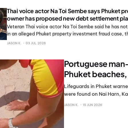
Thai voice actor Na Toi Sembe says Phuket pr
owner has proposed new debt settlement pl
Veteran Thai voice actor Na Toi Sembe said he has not
in an alleged Phuket property investment fraud case, t
owner has proposed a new debt settlement plan.
JASON K.
03 JUL 2026
Portuguese man-
Phuket beaches, 
Lifeguards in Phuket war
were found on Nai Harn, K
JASON K.
15 JUN 2026