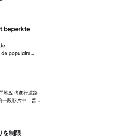
nläggas runt den
t beperkte
 de
de populaire
g van de
門地點將進行道路
的一段影片中，普吉
itat 說明這項聯合計
ewat 表示，普
運動與戶外活動設
，用於重建道路、設置
りを制限