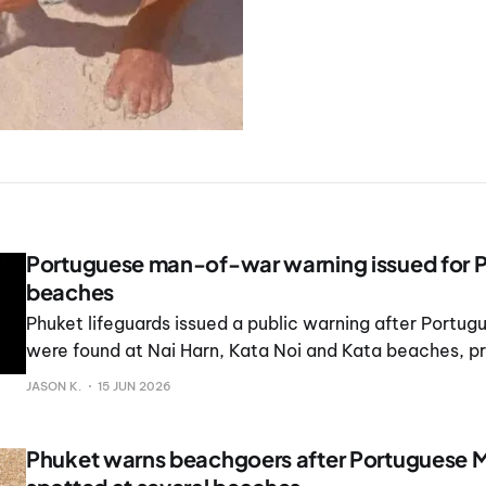
Portuguese man-of-war warning issued for 
beaches
Phuket lifeguards issued a public warning after Port
were found at Nai Harn, Kata Noi and Kata beaches, p
increased monitoring.
JASON K.
15 JUN 2026
Phuket warns beachgoers after Portuguese 