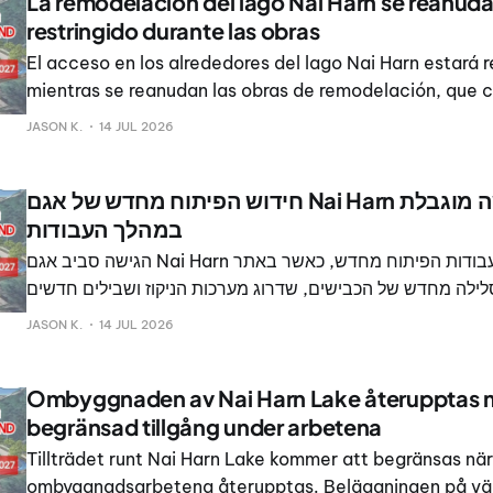
La remodelación del lago Nai Harn se reanud
restringido durante las obras
El acceso en los alrededores del lago Nai Harn estará r
mientras se reanudan las obras de remodelación, que 
repavimentación de carreteras, mejoras en el drenaje 
JASON K.
14 JUL 2026
en este popular lugar.
חידוש הפיתוח מחדש של אגם Nai Harn יתחדש עם גישה מוגבלת
במהלך העבודות
הגישה סביב אגם Nai Harn תוגבל עם חידוש עבודות הפיתוח מחדש, כאשר באתר
סלילה מחדש של הכבישים, שדרוג מערכות הניקוז ושבילים חדשים
להולכי רגל.
JASON K.
14 JUL 2026
Ombyggnaden av Nai Harn Lake återupptas
begränsad tillgång under arbetena
Tillträdet runt Nai Harn Lake kommer att begränsas när
ombyggnadsarbetena återupptas. Beläggningen på vä