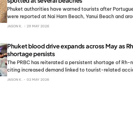
spotted at several beaches
Phuket authorities have warned tourists after Portug
were reported at Nai Harn Beach, Yanui Beach and aro
JASON K.
29 MAY 2026
Phuket blood drive expands across May as R
shortage persists
The PRBC has reiterated a persistent shortage of Rh-
citing increased demand linked to tourist-related acc
medical emergencies.
JASON K.
02 MAY 2026