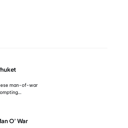
Phuket
uguese man-of-war
rompting
Man O’ War